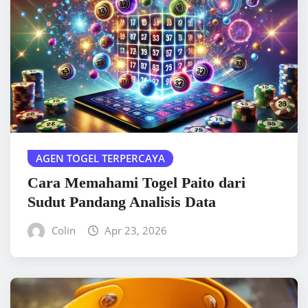
AGEN TOGEL TERPERCAYA
Cara Memahami Togel Paito dari
Sudut Pandang Analisis Data
Colin
Apr 23, 2026