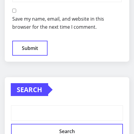
Save my name, email, and website in this
browser for the next time I comment.
SEARCH
Search