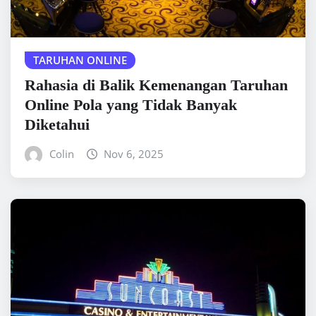
TARUHAN ONLINE
Rahasia di Balik Kemenangan Taruhan
Online Pola yang Tidak Banyak
Diketahui
Colin
Nov 6, 2025