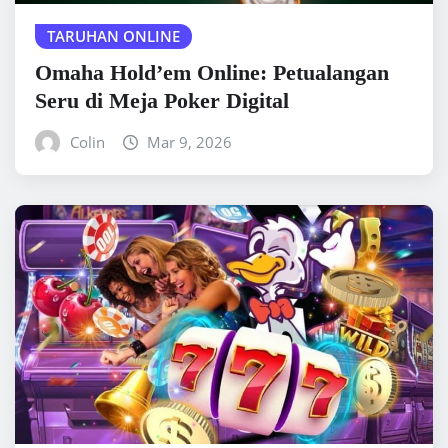
TARUHAN ONLINE
Omaha Hold’em Online: Petualangan
Seru di Meja Poker Digital
Colin
Mar 9, 2026