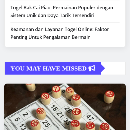
Togel Bak Cai Piao: Permainan Populer dengan
Sistem Unik dan Daya Tarik Tersendiri
Keamanan dan Layanan Togel Online: Faktor
Penting Untuk Pengalaman Bermain
YOU MAY HAVE MISSED