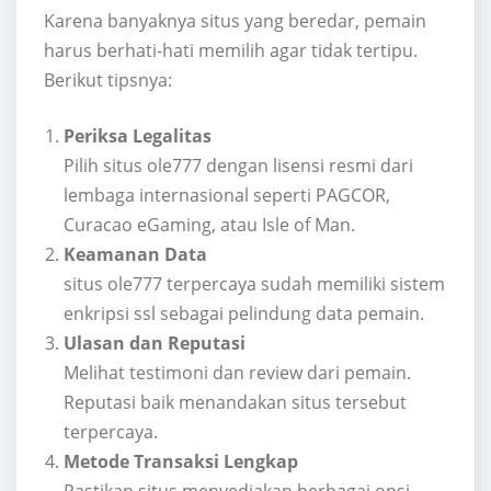
Karena banyaknya situs yang beredar, pemain
harus berhati-hati memilih agar tidak tertipu.
Berikut tipsnya:
Periksa Legalitas
Pilih situs ole777 dengan lisensi resmi dari
lembaga internasional seperti PAGCOR,
Curacao eGaming, atau Isle of Man.
Keamanan Data
situs ole777 terpercaya sudah memiliki sistem
enkripsi ssl sebagai pelindung data pemain.
Ulasan dan Reputasi
Melihat testimoni dan review dari pemain.
Reputasi baik menandakan situs tersebut
terpercaya.
Metode Transaksi Lengkap