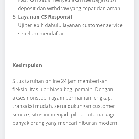
Pastikan situs menyediakan berbagai opsi
deposit dan withdraw yang cepat dan aman.
Layanan CS Responsif
Uji terlebih dahulu layanan customer service
sebelum mendaftar.
Kesimpulan
Situs taruhan online 24 jam memberikan
fleksibilitas luar biasa bagi pemain. Dengan
akses nonstop, ragam permainan lengkap,
transaksi mudah, serta dukungan customer
service, situs ini menjadi pilihan utama bagi
banyak orang yang mencari hiburan modern.