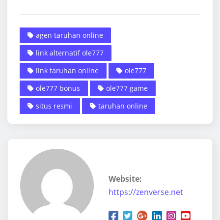
agen taruhan online
link alternatif ole777
link taruhan online
ole777
ole777 bonus
ole777 game
situs resmi
taruhan online
Colin
Website:
https://zenverse.net