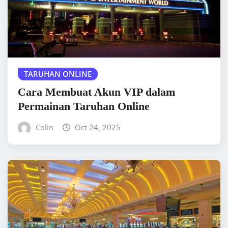
TARUHAN ONLINE
Cara Membuat Akun VIP dalam
Permainan Taruhan Online
Colin
Oct 24, 2025