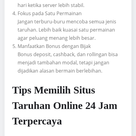
hari ketika server lebih stabil.
Fokus pada Satu Permainan
Jangan terburu-buru mencoba semua jenis
taruhan. Lebih baik kuasai satu permainan
agar peluang menang lebih besar.
Manfaatkan Bonus dengan Bijak
Bonus deposit, cashback, dan rollingan bisa
menjadi tambahan modal, tetapi jangan
dijadikan alasan bermain berlebihan.
Tips Memilih Situs
Taruhan Online 24 Jam
Terpercaya