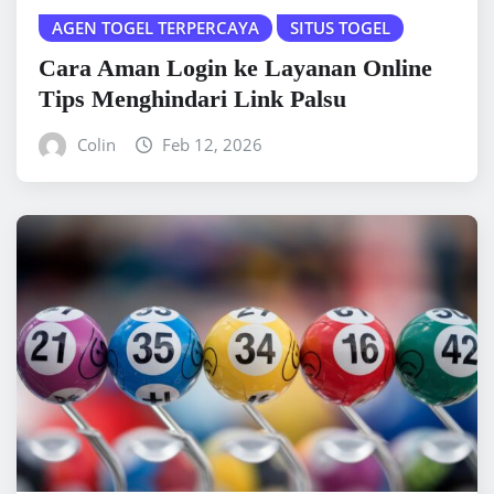
AGEN TOGEL TERPERCAYA
SITUS TOGEL
Cara Aman Login ke Layanan Online
Tips Menghindari Link Palsu
Colin
Feb 12, 2026