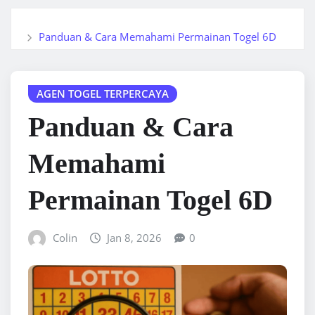
Home
Panduan & Cara Memahami Permainan Togel 6D
AGEN TOGEL TERPERCAYA
Panduan & Cara
Memahami
Permainan Togel 6D
Colin
Jan 8, 2026
0