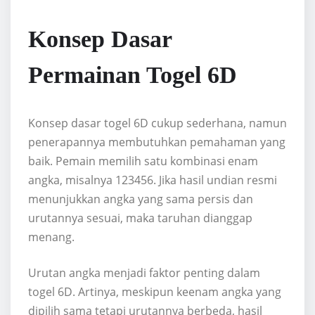
Konsep Dasar
Permainan Togel 6D
Konsep dasar togel 6D cukup sederhana, namun
penerapannya membutuhkan pemahaman yang
baik. Pemain memilih satu kombinasi enam
angka, misalnya 123456. Jika hasil undian resmi
menunjukkan angka yang sama persis dan
urutannya sesuai, maka taruhan dianggap
menang.
Urutan angka menjadi faktor penting dalam
togel 6D. Artinya, meskipun keenam angka yang
dipilih sama tetapi urutannya berbeda, hasil