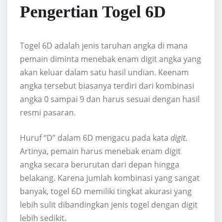
Pengertian Togel 6D
Togel 6D adalah jenis taruhan angka di mana
pemain diminta menebak enam digit angka yang
akan keluar dalam satu hasil undian. Keenam
angka tersebut biasanya terdiri dari kombinasi
angka 0 sampai 9 dan harus sesuai dengan hasil
resmi pasaran.
Huruf “D” dalam 6D mengacu pada kata
digit
.
Artinya, pemain harus menebak enam digit
angka secara berurutan dari depan hingga
belakang. Karena jumlah kombinasi yang sangat
banyak, togel 6D memiliki tingkat akurasi yang
lebih sulit dibandingkan jenis togel dengan digit
lebih sedikit.