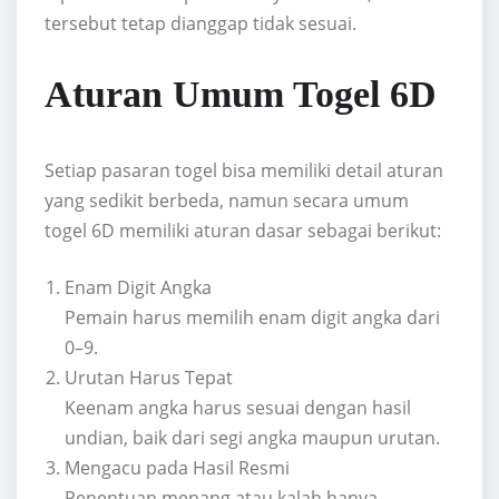
tersebut tetap dianggap tidak sesuai.
Aturan Umum Togel 6D
Setiap pasaran togel bisa memiliki detail aturan
yang sedikit berbeda, namun secara umum
togel 6D memiliki aturan dasar sebagai berikut:
Enam Digit Angka
Pemain harus memilih enam digit angka dari
0–9.
Urutan Harus Tepat
Keenam angka harus sesuai dengan hasil
undian, baik dari segi angka maupun urutan.
Mengacu pada Hasil Resmi
Penentuan menang atau kalah hanya