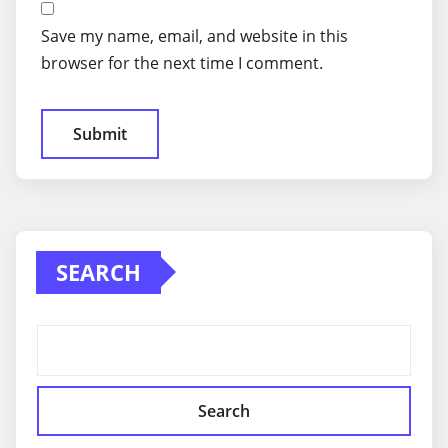
Save my name, email, and website in this
browser for the next time I comment.
SEARCH
Search