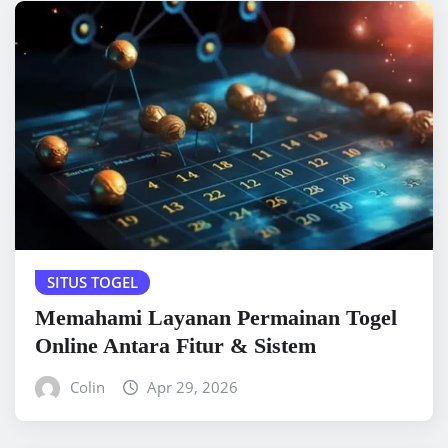
SITUS TOGEL
Memahami Layanan Permainan Togel
Online Antara Fitur & Sistem
Colin
Apr 29, 2026