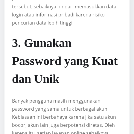
tersebut, sebaiknya hindari memasukkan data
login atau informasi pribadi karena risiko
pencurian data lebih tinggi.
3. Gunakan
Password yang Kuat
dan Unik
Banyak pengguna masih menggunakan
password yang sama untuk berbagai akun.
Kebiasaan ini berbahaya karena jika satu akun
bocor, akun lain juga berpotensi diretas. Oleh
karena itu, setiap layanan online sebaiknya