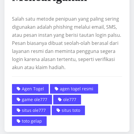
Salah satu metode penipuan yang paling sering
digunakan adalah phishing melalui email, SMS,
atau pesan instan yang berisi tautan login palsu.
Pesan biasanya dibuat seolah-olah berasal dari
layanan resmi dan meminta pengguna segera
login karena alasan tertentu, seperti verifikasi
akun atau klaim hadiah.
Agen Togel
agen togel resmi
game ole777
ole777
situs ole777
situs toto
toto gelap