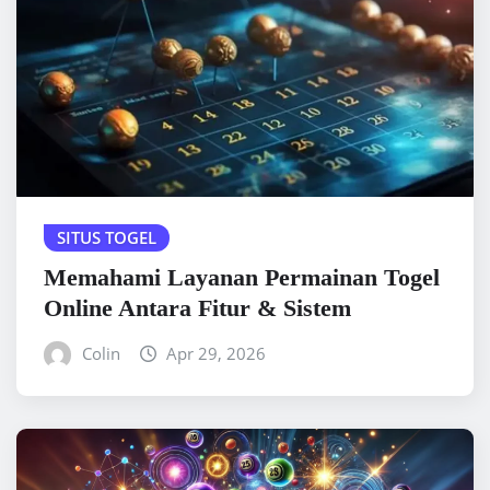
SITUS TOGEL
Memahami Layanan Permainan Togel
Online Antara Fitur & Sistem
Colin
Apr 29, 2026