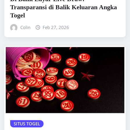
Transparansi di Balik Keluaran Angka
Togel
Colin
Feb 27, 2026
SITUS TOGEL