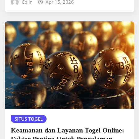
Colin
Apr 15, 2026
SITUS TOGEL
Keamanan dan Layanan Togel Online:
Faktor Penting Untuk Pengalaman