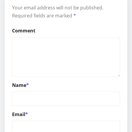
Your email address will not be published.
Required fields are marked
*
Comment
Name
*
Email
*