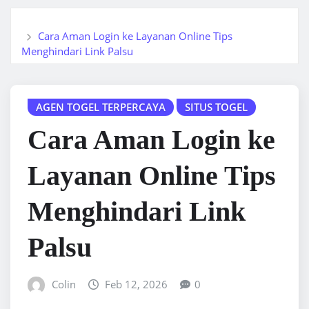
Home
Cara Aman Login ke Layanan Online Tips
Menghindari Link Palsu
AGEN TOGEL TERPERCAYA
SITUS TOGEL
Cara Aman Login ke
Layanan Online Tips
Menghindari Link
Palsu
Colin
Feb 12, 2026
0