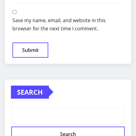
Save my name, email, and website in this
browser for the next time I comment.
SEARCH
Search