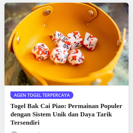
AGEN TOGEL TERPERCAYA
Togel Bak Cai Piao: Permainan Populer
dengan Sistem Unik dan Daya Tarik
Tersendiri