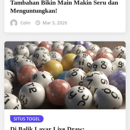
Tambahan Bikin Main Makin Seru dan
Menguntungkan!
Colin
Mar 3, 2026
SITUS TOGEL
Di Balik Layar Live Draw: