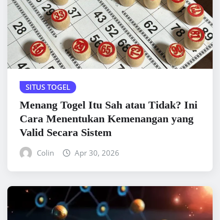
SITUS TOGEL
Menang Togel Itu Sah atau Tidak? Ini
Cara Menentukan Kemenangan yang
Valid Secara Sistem
Colin
Apr 30, 2026