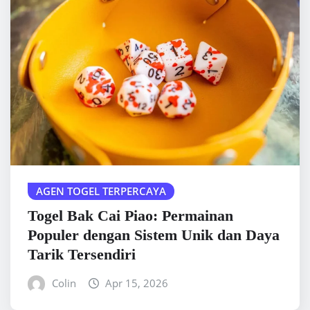
AGEN TOGEL TERPERCAYA
Togel Bak Cai Piao: Permainan
Populer dengan Sistem Unik dan Daya
Tarik Tersendiri
Colin
Apr 15, 2026